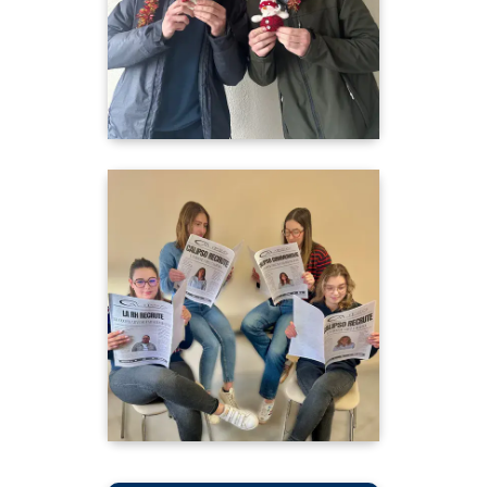
Nos jeunes TC, Quentin et Thomas
vous souhaitent de bonnes fêtes de
fin d’année !🎅"
"J-1 avant la fermeture annuelle du
siège Calipso !📣
Nos alternantes, Loanne, Lola, Inès
et Lucine vous souhaitent de passer
d’agréables fêtes de fin d’année !🎅"