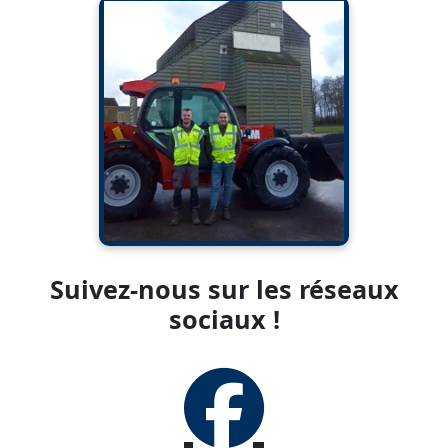
"J-J fermeture du site d'Ailly
le Haut Clocher !📣
Maxime et Léo vous
souhaitent de belles fêtes de
fin d'année !🎅"
Suivez-nous sur les réseaux
sociaux !