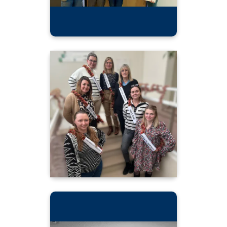
"J-6 avant la fermeture annuelle du siège
Calipso !📣​
Anne, Coralie, Pascale, Claire, Angélique,
Morgane et Sarah vous souhaitent de belles
fêtes de fin d’année. 🎅"