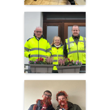
"J-3 avant la fermeture annuelle du site de
Franleu !📣
Toute l’équipe du site vous souhaite de
joyeuses fêtes !🎅"
"J-2 avant la fermeture annuelle du
siège Calipso !📣