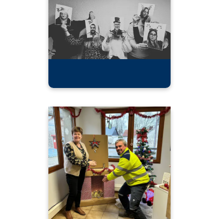
"J-5 avant la fermeture annuelle du siège
Calipso !📣​
L’équipe RH et COM, Audrey, Inès, Lucine,
Freddy et Jonathan vous souhaitent de
passer d’agréables fêtes de fin d’année !🎅" ​
"J-4 avant la fermeture annuelle du négoces
ETS Bonvalet à Aigneville !📣
L’équipe vous souhaite de passer de bonnes
fêtes de fin d’année !🎅"