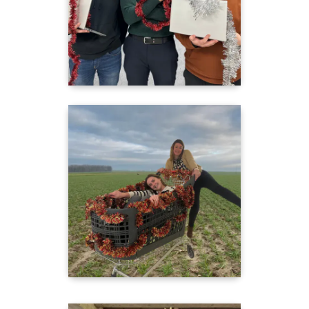
Alexis, Christopher et Théo du service
informatique, vous souhaitent de passer
d'agréables fêtes en cette fin d'année !🎅"
"J-10 avant la fermeture annuelle du siège
Calipso !📣
Pour l’occasion Claire du service ADV et
Angélique du service OAD vous souhaite de
belles fêtes de fin d’année ! 🎅 "