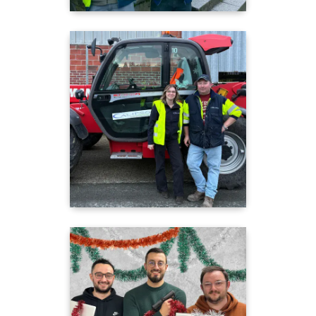
"J-12 avant la fermeture annuelle du site de
Saint Riquier !📣​
Olivier et Loanne vous souhaitent de
joyeuses fêtes de fin d’année ! 🎅 "
"J-11 avant la fermeture annuelle du siège
social Calipso !📣