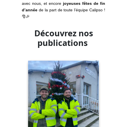
avec nous, et encore
joyeuses fêtes de fin
d’année
de la part de toute l’équipe Calipso !
🎅🎉
Découvrez nos
publications
"J-13 avant la fermeture annuelle du site de
Oisemont !📣
Rémi et Clément du site de Oisemont vous
souhaitent d’agréables fêtes de fin d’année.
🎅"