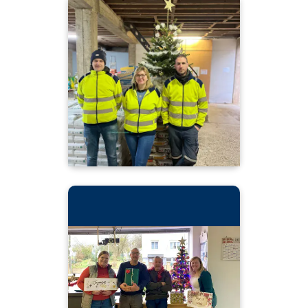
"J-10 avant la fermeture annuelle du siège
Calipso !📣
Pour l’occasion Claire du service ADV et
Angélique du service OAD vous souhaite de
belles fêtes de fin d’année ! 🎅 "
"J-7 avant la fermeture du site de Crécy-en-
Ponthieu !📣
Pour l’occasion Emeline, Mathilde , Philippe,
Willy et Jérôme vous souhaitent de passer de
joyeuses fêtes ! 🎅"